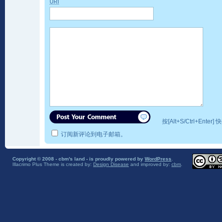
URI
按[Alt+S/Ctrl+Ente
订阅新评论到电子邮箱。
Copyright © 2008 - cbm's land - is proudly powered by
WordPress
.
Illacrimo Plus Theme
is created by:
Design Disease
and improved by:
cbm
.