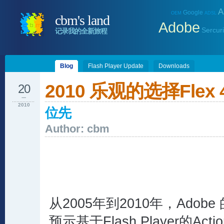
A
Google
OEM
ADSL
cbm's land
Adobe
Sercuri
记录我的全新旅程
Blog
Flash Player Update
Downloads
2010 乐观的选择Flex 
20
一
2010
位先
Author: cbm
从2005年到2010年，Adobe
预示基于Flash Player的Acti