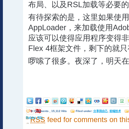
布局、以及RSL加载等必要
有待探索的是，这里如果使用
AppLoader，来加载使用Ad
应该可以使得应用程序变得
Flex 4框架文件，剩下的就
啰嗦了很多。夜深了，明天
8 Comments , 15,112 Hits
Filed under:
分享我自己
,
前端技术
Builder
RSS
,
RSL
feed for comments on thi