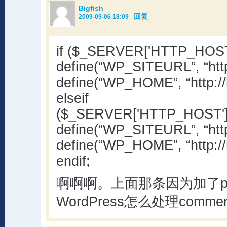
Bigfish
回复
2009-09-06 18:09
if ($_SERVER['HTTP_HOST'
define(“WP_SITEURL”, “http
define(“WP_HOME”, “http://h
elseif
($_SERVER['HTTP_HOST']==
define(“WP_SITEURL”, “http
define(“WP_HOME”, “http://
endif;
啊啊啊。上面那条因为加了p
WordPress怎么处理comme