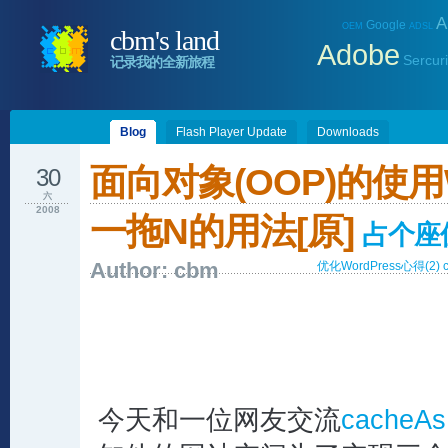
A
Google
OEM
ADSL
cbm's land
Adobe
Sercuri
记录我的全新旅程
Blog
Flash Player Update
Downloads
面向对象(OOP)的使用W
30
六
2008
一拖N的用法[原]
占个座
Author: cbm
优化WordPress心得(2
今天和一位网友交流
cacheAs