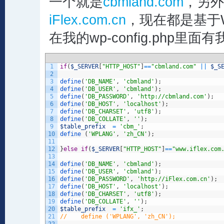
一个就是
cbmland.com
，另外
iFlex.com.cn
，现在都是基于Wo
在我的wp-config.php里
1
if
(
$_SERVER
[
"HTTP_HOST"
]
==
"cbmland.com"
||
$_S
2
3
define
(
'DB_NAME'
,
'cbmland'
)
;
4
define
(
'DB_USER'
,
'cbmland'
)
;
5
define
(
'DB_PASSWORD'
,
'http://cbmland.com'
)
;
6
define
(
'DB_HOST'
,
'localhost'
)
;
7
define
(
'DB_CHARSET'
,
'utf8'
)
;
8
define
(
'DB_COLLATE'
,
''
)
;
9
$table_prefix
=
'cbm_'
;
10
define
(
'WPLANG'
,
'zh_CN'
)
;
11
12
}
else
if
(
$_SERVER
[
"HTTP_HOST"
]
==
"www.iflex.com
13
14
define
(
'DB_NAME'
,
'cbmland'
)
;
15
define
(
'DB_USER'
,
'cbmland'
)
;
16
define
(
'DB_PASSWORD'
,
'http://iFlex.com.cn'
)
;
17
define
(
'DB_HOST'
,
'localhost'
)
;
18
define
(
'DB_CHARSET'
,
'utf8'
)
;
19
define
(
'DB_COLLATE'
,
''
)
;
20
$table_prefix
=
'ifx_'
;
21
//    define ('WPLANG', 'zh_CN');