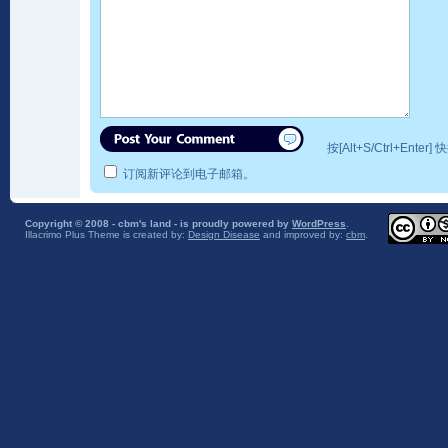
按[Alt+S/Ctrl+Ente
订阅新评论到电子邮箱。
Copyright © 2008 - cbm's land - is proudly powered by
WordPress
.
Illacrimo Plus Theme
is created by:
Design Disease
and improved by:
cbm
.