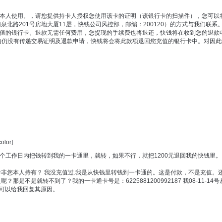
本人使用。，请您提供持卡人授权您使用该卡的证明（该银行卡的扫描件），您可以
泉北路201号房地大厦11层，快钱公司风控部，邮编：200120）的方式与我们联系
值的银行卡。退款无需任何费用，您提现的手续费也将退还，快钱将在收到您的退款
日内仍没有传递交易证明及退款申请，快钱将会将此款项退回您充值的银行卡中。对因
or]
个工作日内把钱转到我的一卡通里，就转，如果不行，就把1200元退回我的快钱里
卡非您本人持有？ 我没充值过.我是从快钱里转钱到一卡通的。这是付款，不是充值。
是不是就转不到了？我的一卡通卡号是：6225881200992187 我08-11-14
者可以给我回复其原因。