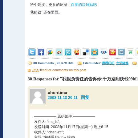
给个链接，更多的证据，
百度的块钱贴吧
我的钱~还在里面。
30 Comments , 28,679 Hits
Filed under:
唠唠叨叨
,
生活随笔
RSS
feed for comments on this post
30 Responses for "我很负责任的告诉你:千万别用快钱99bil
chentime
回复
2008-11-18 20:11
—————— 原始邮件 ——————
发件人: “rm_ts”;
发送时间: 2008年11月17日(星期一) 晚上6:15
收件人: “chen-zc”;
主题: 快钱通知(G)－陈××