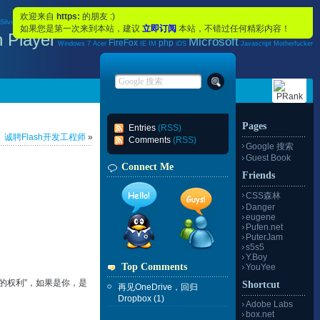
Flex
Adobe
欢迎来自
https:
的朋友 :)
Sercurity
SilverLight
RIA
XP
Flex Builder
hardware
WiFi
Problem
如果您是第一次来到本站，建议
立即订阅
本站，不错过任何精彩内容！
h Player
Microsoft
FireFox
php
Windows 7
Acer
IE
IM
iOS
Javascript
Motherfucker
Pages
Entries
(RSS)
诚聘Flash开发工程师
»
Comments
(RSS)
Google 搜索
Guest Book
Connect Me
Friends
CSS森林
Danger
eugene
Pufen.net
PuterJam
s5s5
Y.Boy
Top Comments
YouYee
的权利”，如果是你，是
Shortcut
再见OneDrive，回归
Dropbox
(1)
Adobe Labs
box.net