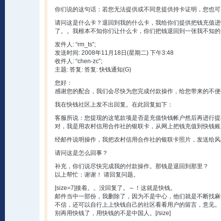
你们说的这句话：若您无法提供或不同意提供持卡证明，您也可
请问这是什么卡？退回到我的什么卡，我给你们提供把钱充值进
了。。我根本不知你们让什么卡，你们把钱退回到一张我不知的
发件人: “rm_ts”;
发送时间: 2008年11月18日(星期二) 下午3:48
收件人: “chen-zc”;
主题: 答复: 答复: 快钱通知(G)
您好：
感谢您的配合，我们会尽快为您完成付款操作，给您带来的不便
我在快钱社区上发不出回复。在此回复如下：
客服所说：您提现的这笔款项是否是充值快钱帐户然后再进行提
对，我是用农村信用合作社的银联卡，从网上把钱充值到快钱账
经邮件说明操作，我把农村信用合作社的银联卡照片，发送给风
请问这是怎么回事？
补充，你们说尽快完成我的付款操作。那钱是退回到那里？
以上帮忙：谢谢！ 请回复问题。
[size=7]接着。。没回复了。～！这就是快钱。
邮件当中一部份，我删除了，因为不是中心，他们就是不断找麻
不信，还可以自行上上快钱自己的社区看看用户的留言，意见。
别再用快钱了，用快钱的不是中国人。[/size]