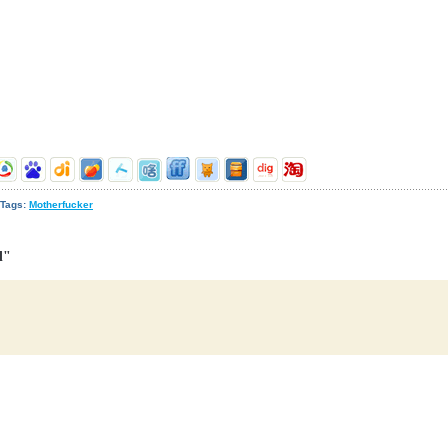
Tags:
Motherfucker
l"