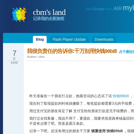
myl
AIR
Google
cbm's land
OEM
ADSL
记录我的全新旅程
Blog
Flash Player Update
Downloads
我很负责任的告诉你:千万别用快钱99bill
7
占个座位
Author: cbm
五
2008
昨天准备给一个朋友打点款，抱着尝试的心态试了试
快钱99bill
，
现在到了取现提款的时候就傻眼了，每笔提款都需要3元的手续费
用过支付宝的朋友肯定了解 支付宝给给朋友打款是无手续费的，而且
我打过去找客服，我说不用了，要退款，我要求按原路将钱返回到
不是有点懵了吧。简直是霸王条款。
记录一下吧。还没有用过的朋友千万要
慎重使用 快钱99bill ，
我很