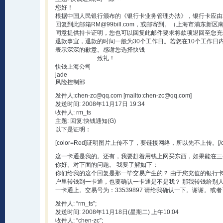
您好！
根据中国人民银行颁布的《银行卡业务管理办法》，银行卡应由
回复到此邮箱
RM@99bill.com
，或邮寄到。（上海市浦东新区南
同意提供持卡证明，您也可以回复此邮件要求将款项退回至您充
退款事宜，退款的时间一般为30个工作日。若您在10个工作
表示深深的歉意。感谢您选择快钱
致礼！
快钱上海公司
jade
风险控制部
发件人:
chen-zc@qq.com
[mailto:
chen-zc@qq.com
]
发送时间: 2008年11月17日 19:34
收件人: rm_ts
主题: 回复:快钱通知(G)
以下是证明：
[color=Red]证明图片上传不了，要链接网络，所以先不上传。[/col
这一卡通是我的。还有，我要赶着用钱上网买东西，如果能在三
你好。对下面的问题。 我要了解如下：
你们给我的这个回复是那一毕交易产生的？ 由于您充值的银行
户里转钱到一卡通，也要确认一卡通是不是我？ 那我转钱给别人呢？那
一卡通上。交易号为：33539897 请给我确认一下。谢谢。或
发件人: “rm_ts”;
发送时间: 2008年11月18日(星期二) 上午10:04
收件人: “chen-zc”;