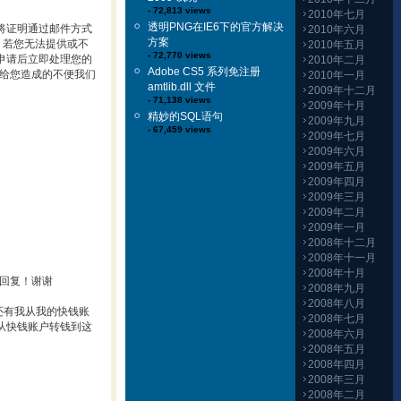
- 72,813 views
2010年七月
透明PNG在IE6下的官方解决
将证明通过邮件方式
2010年六月
方案
。若您无法提供或不
2010年五月
- 72,770 views
申请后立即处理您的
2010年二月
Adobe CS5 系列免注册
此给您造成的不便我们
2010年一月
amtlib.dll 文件
2009年十二月
- 71,138 views
2009年十月
精妙的SQL语句
2009年九月
- 67,459 views
2009年七月
2009年六月
2009年五月
2009年四月
2009年三月
2009年二月
2009年一月
2008年十二月
2008年十一月
2008年十月
。回复！谢谢
2008年九月
2008年八月
还有我从我的快钱账
2008年七月
号从快钱账户转钱到这
2008年六月
2008年五月
2008年四月
2008年三月
2008年二月