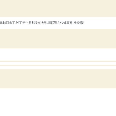
退钱回来了,过了半个月都没有收到,易联说在快钱审核.神经病!