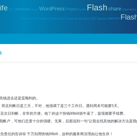
Flash
ife
WordPress
share
Windows
Project
SQL
Apple
Apollo
eXperience
Flas
VMware
Article
Boler
Mobile
Linux
Action Script
Vista
CS3
Tencent
AMFPHP
先
充钱进去还是蛮顺利的。
，而且到帐日是三天，不对，他强调了是三个工作日。遇到周末可能要5天。
次日到帐，非常的方便。他丫的这个快钱99bill就牛逼了，提现都要手续费。
我帐户，可他们态度十分的强硬。无果，后面说到一句“让我去找其他的解决方法是我
负责任的告诉你 千万别用快钱99bill，这样的服务商没理由让他生存！