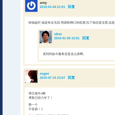
amy
回复
2010-01-04 21:01
快钱超烂.钱是有去无回.用易联网订的机票,扣了钱但是没票,说是
cbm
回复
2010-01-05 15:01
直到到如今服务还是这么差啊。
roger
回复
2010-07-15 23:07
博主很牛x啊
博客已经六年了！
赞一个
不容易！:)