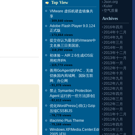
Json.org
Top View
Kuler
空气质量
VMware 虚拟机硬盘镜像共
享
Archives
- 309,840 views
Adobe Flash Player 9.0.124
2016年四月
正式版
2014年十二月
- 173,664 views
2014年九月
提交你认为最佳的Vmware中
2014年三月
文名换三日美国游。
2014年一月
- 118,290 views
2013年十二月
初体验 – AIR 2.6生成iOS应
2013年十一月
用程序IPA
2013年一月
- 115,773 views
2012年十一月
善用GoAgent的PAC，无缝
2012年十月
切换国内局域网、国际互联
2012年九月
网、办公网
2012年八月
- 91,076 views
2012年六月
禁止 Symantec Protection
2012年四月
Agent 运行的一些方法[原创]
2012年三月
- 82,612 views
2012年二月
优化WordPress心得(1) Gzip
2012年一月
压缩CSS和JS
2011年十二月
- 78,778 views
2011年八月
illacrimo Plus Theme
2011年四月
- 75,168 views
Windows.XP.Media.Center.Edition
2011年三月
2005 试玩
2010年十二月