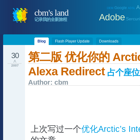
A
Google
OEM
ADSL
cbm's land
Adobe
Sercuri
记录我的全新旅程
Blog
Flash Player Update
Downloads
第二版 优化你的 Arctic’s
30
八
2007
Alexa Redirect
占个座位
Author: cbm
上次写过一个
优化Arctic’s Int