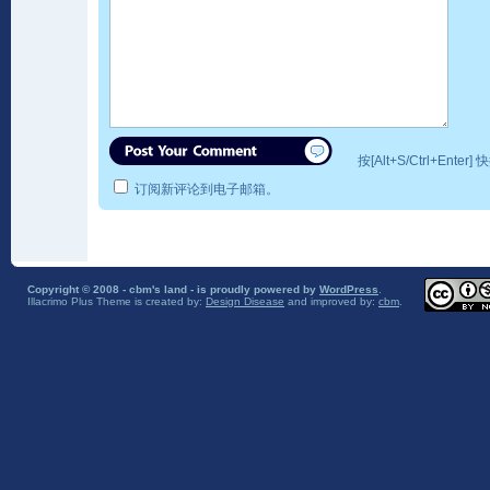
按[Alt+S/Ctrl+Ente
订阅新评论到电子邮箱。
Copyright © 2008 - cbm's land - is proudly powered by
WordPress
.
Illacrimo Plus Theme
is created by:
Design Disease
and improved by:
cbm
.