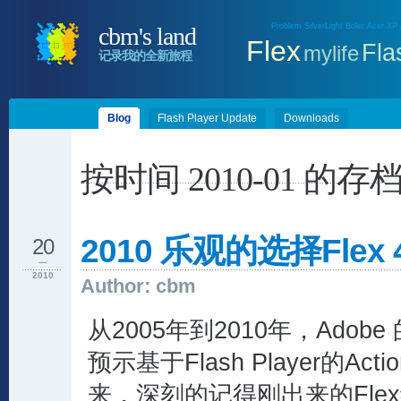
Problem
SilverLight
Boler
Acer
XP
cbm's land
Flex
Fla
mylife
记录我的全新旅程
Blog
Flash Player Update
Downloads
按时间 2010-01 的存
2010 乐观的选择Flex 
20
一
2010
Author: cbm
从2005年到2010年，Adobe
预示基于Flash Player的Acti
来，深刻的记得刚出来的Fle