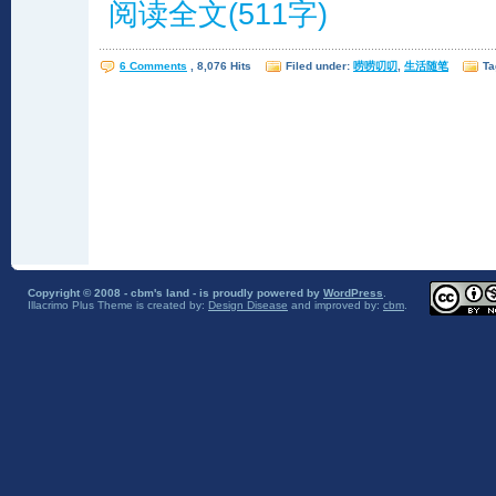
阅读全文(511字)
6 Comments
, 8,076 Hits
Filed under:
唠唠叨叨
,
生活随笔
Ta
Copyright © 2008 - cbm's land - is proudly powered by
WordPress
.
Illacrimo Plus Theme
is created by:
Design Disease
and improved by:
cbm
.