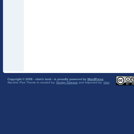
Copyright © 2008 - cbm's land - is proudly powered by
WordPress
.
Illacrimo Plus Theme
is created by:
Design Disease
and improved by:
cbm
.