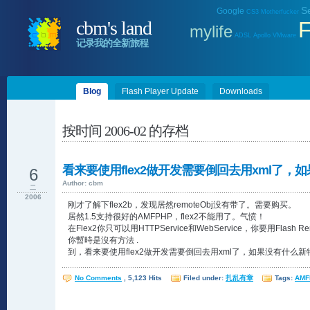
Se
Google
CS3
Motherfucker
cbm's land
F
mylife
ADSL
Apollo
VMware
记录我的全新旅程
Blog
Flash Player Update
Downloads
按时间 2006-02 的存档
看来要使用flex2做开发需要倒回去用xml了，
6
Author: cbm
二
2006
刚才了解下flex2b，发现居然remoteObj没有带了。需要购买。
居然1.5支持很好的AMFPHP，flex2不能用了。气愤！
在Flex2你只可以用HTTPService和WebService，你要用Flash 
你暫時是沒有方法 .
到，看来要使用flex2做开发需要倒回去用xml了，如果没有什么新
No Comments
, 5,123 Hits
Filed under:
扎乱有章
Tags:
AMF