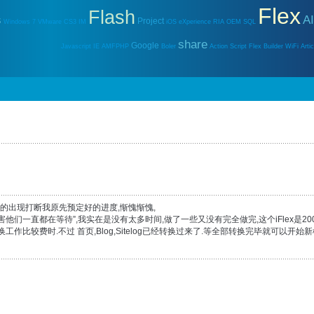
Flex
Flash
s
A
Project
Windows 7
VMware
CS3
IM
iOS
eXperience
RIA
OEM
SQL
share
Google
Javascript
IE
AMFPHP
Boler
Action Script
Flex Builder
WiFi
Artic
些事情的出现打断我原先预定好的进度,惭愧惭愧,
们一直都在等待”,我实在是没有太多时间,做了一些又没有完全做完,这个iFlex是20
作比较费时.不过 首页,Blog,Sitelog已经转换过来了.等全部转换完毕就可以开始