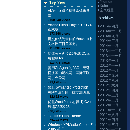
Json.org
Top View
Kuler
空气质量
VMware 虚拟机硬盘镜像共
享
Archives
- 309,840 views
Adobe Flash Player 9.0.124
2016年四月
正式版
2014年十二月
- 173,666 views
2014年九月
提交你认为最佳的Vmware中
2014年三月
文名换三日美国游。
2014年一月
- 118,290 views
2013年十二月
初体验 – AIR 2.6生成iOS应
2013年十一月
用程序IPA
2013年一月
- 115,773 views
2012年十一月
善用GoAgent的PAC，无缝
2012年十月
切换国内局域网、国际互联
2012年九月
网、办公网
2012年八月
- 91,078 views
2012年六月
禁止 Symantec Protection
2012年四月
Agent 运行的一些方法[原创]
2012年三月
- 82,612 views
2012年二月
优化WordPress心得(1) Gzip
2012年一月
压缩CSS和JS
2011年十二月
- 78,778 views
2011年八月
illacrimo Plus Theme
2011年四月
- 75,172 views
Windows.XP.Media.Center.Edition
2011年三月
2005 试玩
2010年十二月