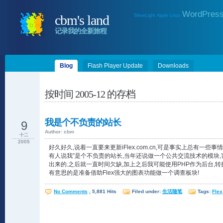
WordPres
cbm's land
SilverLight
Apple
Linux
记录我的全新旅程
Blog
Flash Player Update
Downloads
按时间 2005-12 的存档
我是个不负责的站长
9
Author: cbm
十二
2005
好久好久,说着一直要来更新iFlex.com.cn,可是事实上总有一
有人说我”是个不负责的站长,当年还说做一个公共交流技术的模块,害他
出来的.之后就一直时间欠缺,加上之后我可能使用PHP作为后台,转换工
有意思的是准备借助Flex强大的图表功能做一个调查板块!
No Comments
, 5,881 Hits
Filed under:
生活随笔
Tags:
Flex