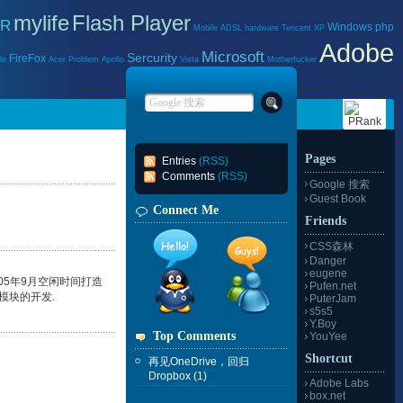
mylife
Flash Player
IR
Windows
php
Mobile
ADSL
hardware
Tencent
XP
Adobe
Microsoft
Sercurity
FireFox
le
Acer
Problem
Apollo
Vista
Motherfucker
Pages
Entries
(RSS)
Comments
(RSS)
Google 搜索
Guest Book
Connect Me
Friends
CSS森林
Danger
eugene
05年9月空闲时间打造
Pufen.net
新模块的开发.
PuterJam
s5s5
Y.Boy
Top Comments
YouYee
Shortcut
再见OneDrive，回归
Dropbox
(1)
Adobe Labs
box.net