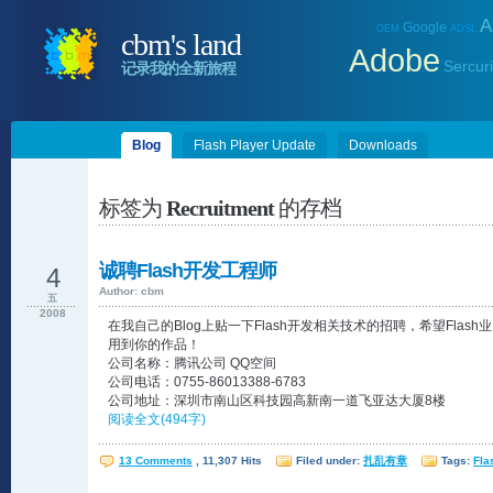
A
Google
OEM
ADSL
cbm's land
Adobe
Sercuri
记录我的全新旅程
Blog
Flash Player Update
Downloads
标签为
Recruitment
的存档
诚聘Flash开发工程师
4
Author: cbm
五
2008
在我自己的Blog上贴一下Flash开发相关技术的招聘，希望Flas
用到你的作品！
公司名称：腾讯公司 QQ空间
公司电话：0755-86013388-6783
公司地址：深圳市南山区科技园高新南一道飞亚达大厦8楼
阅读全文(494字)
13 Comments
, 11,307 Hits
Filed under:
扎乱有章
Tags:
Fla