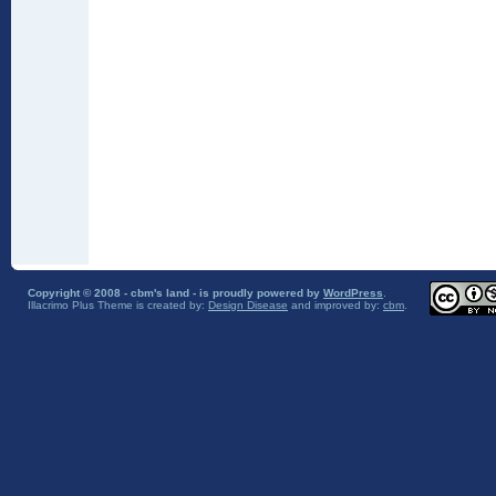
Copyright © 2008 - cbm's land - is proudly powered by
WordPress
.
Illacrimo Plus Theme
is created by:
Design Disease
and improved by:
cbm
.