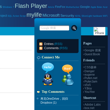
Flash Player
s
FireFox
Google
Windows 7
Article
Motherfucker
Apple
Boler
Acer
mylife
Microsoft
Sercurity
roject
SQL
Action Script
ADSL
SilverLight
hardware
WiFi
Pages
Entries
(RSS)
Comments
(RSS)
Google 搜索
Guest Book
Connect Me
Friends
CSS森林
Danger
eugene
Pufen.net
PuterJam
s5s5
Y.Boy
Top Comments
YouYee
Shortcut
再见OneDrive，回归
Dropbox
(1)
Adobe Labs
box.net