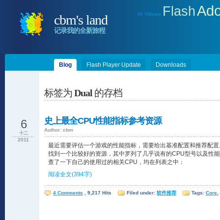
Ad
Flash
IM
VMware
cbm's land
记录我的全新旅程
Blog
Flash Player Update
Downloads
标签为
Dual
的存档
史上最全CPU性能指标参考资源
6
Author: cbm
十二
2011
最近需要评估一个游戏的性能指标，需要给出基准配置和推荐配置
找到一个比较好的资源，其中罗列了几乎说有的CPU型号以及性
查了一下自己的使用过的相关CPU，均在列表之中：
阅读全文(394字)
4 Comments
, 9,217 Hits
Filed under:
软件推荐
Tags:
Core
,