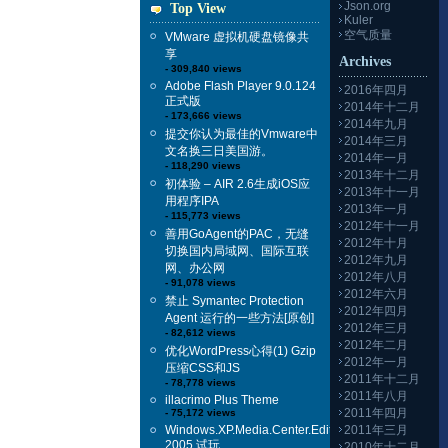
Json.org
Top View
Kuler
空气质量
VMware 虚拟机硬盘镜像共
享
Archives
- 309,840 views
Adobe Flash Player 9.0.124
2016年四月
正式版
2014年十二月
- 173,666 views
2014年九月
提交你认为最佳的Vmware中
2014年三月
文名换三日美国游。
2014年一月
- 118,290 views
2013年十二月
初体验 – AIR 2.6生成iOS应
2013年十一月
用程序IPA
2013年一月
- 115,773 views
2012年十一月
善用GoAgent的PAC，无缝
2012年十月
切换国内局域网、国际互联
2012年九月
网、办公网
2012年八月
- 91,078 views
2012年六月
禁止 Symantec Protection
2012年四月
Agent 运行的一些方法[原创]
2012年三月
- 82,612 views
2012年二月
优化WordPress心得(1) Gzip
2012年一月
压缩CSS和JS
2011年十二月
- 78,778 views
2011年八月
illacrimo Plus Theme
2011年四月
- 75,172 views
Windows.XP.Media.Center.Edition
2011年三月
2005 试玩
2010年十二月