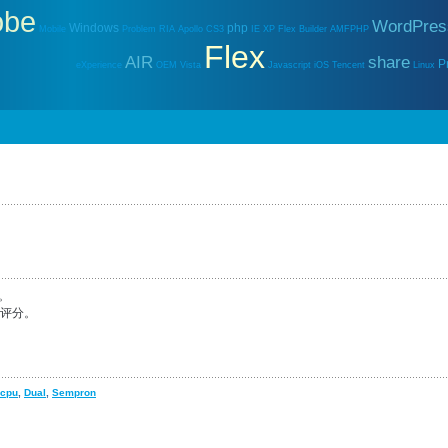
obe
WordPres
Windows
php
Mobile
Problem
RIA
Apollo
CS3
IE
XP
Flex Builder
AMFPHP
Flex
AIR
share
P
eXperience
OEM
Vista
Javascript
iOS
Tencent
Linux
。
能评分。
cpu
,
Dual
,
Sempron